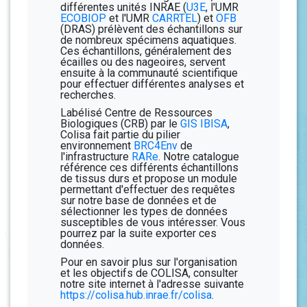
différentes unités INRAE (
U3E
, l'UMR
ECOBIOP
et l'UMR
CARRTEL
) et
OFB
(DRAS) prélèvent des échantillons sur
de nombreux spécimens aquatiques.
Ces échantillons, généralement des
écailles ou des nageoires, servent
ensuite à la communauté scientifique
pour effectuer différentes analyses et
recherches.
Labélisé Centre de Ressources
Biologiques (CRB) par le
GIS IBISA
,
Colisa fait partie du pilier
environnement
BRC4Env
de
l'infrastructure
RARe
. Notre catalogue
référence ces différents échantillons
de tissus durs et propose un module
permettant d'effectuer des requêtes
sur notre base de données et de
sélectionner les types de données
susceptibles de vous intéresser. Vous
pourrez par la suite exporter ces
données.
Pour en savoir plus sur l'organisation
et les objectifs de COLISA, consulter
notre site internet à l'adresse suivante
https://colisa.hub.inrae.fr/colisa
.